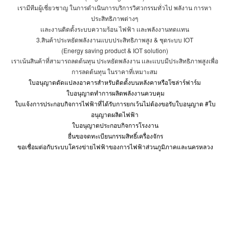
เรามีทีมผู้เชี่ยวชาญ ในการดำเนินการบริการวิศวกรรมทั่วไป พลังาน การหา
ประสิทธิภาพต่างๆ
เเละงานติดตั้งระบบความร้อน ไฟฟ้า เเละพลังงานทดเเทน
3.
สินค้าประหยัดพลังงานเเบบประสิทธิภาพสูง
&
ชุดระบบ
IOT
(Energy saving product & IOT solution)
เราเน้นสินค้าที่สามารถลดต้นทุน ประหยัดพลังงาน เเละเเบบมีประสิทธิภาพสูงเพื่อ
การลดต้นทุน ในราคาที่เหมาะสม
ใบอนุญาตดัดแปลงอาคารสำหรับติดตั้งบนหลังคาหรือโซล่าร์ฟาร์ม
ใบอนุญาตทำการผลิตพลังงานควบคุม
ใบแจ้งการประกอบกิจการไฟฟ้าที่ได้รับการยกเว้นไม่ต้องขอรับใบอนุญาต
#
ใบ
อนุญาตผลิตไฟฟ้า
ใบอนุญาตประกอบกิจการโรงงาน
ยื่นขอจดทะเบียนกรรมสิทธิ์เครื่องจักร
ขอเชื่อมต่อกับระบบโครงข่ายไฟฟ้าของการไฟฟ้าส่วนภูมิภาคและนครหลวง