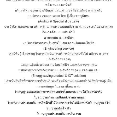
พลังงานแสงอาทิตย์
บริการใหม่ ของทาง บริษัทเก้าแสนเพาเวอร์ มีอะไรกันบ้างมาดูครับ
1.
บริการตรวจสอบระบบ โดย ผู้เชี่ยวชาญพิเศษ
(Auditor & Specialist by Law)
ประจำปีตามกฎหมาย บริการด้านการตรวจสอบพลังงาน ความปลอดภัยอาคารเเละ
สิ่งเเวดล้อมเเบบประจำปี
ตามกฎหมาย เเละอื่นๆ
2.
บริการวิศวกรรรมอื่นๆทั่วไปเช่น ความร้อนเเละไฟฟ้า
(Engineering service)
เรามีทีมผู้เชี่ยวชาญ ในการดำเนินการบริการวิศวกรรมทั่วไป พลังาน การหา
ประสิทธิภาพต่างๆ
เเละงานติดตั้งระบบความร้อน ไฟฟ้า เเละพลังงานทดเเทน
3.
สินค้าประหยัดพลังงานเเบบประสิทธิภาพสูง
&
ชุดระบบ
IOT
(Energy saving product & IOT solution)
เราเน้นสินค้าที่สามารถลดต้นทุน ประหยัดพลังงาน เเละเเบบมีประสิทธิภาพสูงเพื่อ
การลดต้นทุน ในราคาที่เหมาะสม
ใบอนุญาตดัดแปลงอาคารสำหรับติดตั้งบนหลังคาหรือโซล่าร์ฟาร์ม
ใบอนุญาตทำการผลิตพลังงานควบคุม
ใบแจ้งการประกอบกิจการไฟฟ้าที่ได้รับการยกเว้นไม่ต้องขอรับใบอนุญาต
#
ใบ
อนุญาตผลิตไฟฟ้า
ใบอนุญาตประกอบกิจการโรงงาน